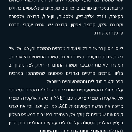
קרובות במכרזים מורכבים ומגוונים מקומיים ובינלאומיים כהיולט
פקארד, ג'נרל אלקטריק, אלסטום, וון-רול, קבוצת אלקטרה
וקבוצת אלקו, קבוצת אפקון, קבוצת י.ש. אחים יעקבי וחברת
פרטנר תקשורת.
ליוסי ניסיון רב שנים בליווי ועדות מכרזים ממשלתיות, כגון אלו של
רשות שדות התעופה, משרד האוצר, משרד התשתיות הלאומיות,
המשרד לאיכות הסביבה ומשרד התחבורה. זאת, לצד ניסיון רב
בליווי גורמים פרטיים וצדדים מממנים שהשתתפו במרבית
הפרויקטים הגדולים והמשמעותיים בישראל.
על המיזוגים המשמעותיים אותם ליווה יוסי נמנים המיזם המשותף
של אלקטרה מוצרי צריכה עם YNET ורכישת אלקטרה מוצרי
צריכה את הרשת הקמעונאית ACE. כמו כן, ייצג יוסי את יצרני
קופסאות שימורים לגין וקניאל, בעתירה בפני בית המשפט העליון
בעניין החלטת הממונה על הגבלים עסקיים והחלטת בית הדין
להגבלים עסקיים לחסום את המיזוג בין השתיים.