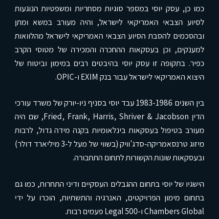
כמו כן, עסק יוסי במספר סוגיות מסחריות ומשפטיות הנוגעות
לסיוע הצבאי האמריקאי לישראל, והיה מעורב במשא ומתן
ובהסכמים להסבת הסיוע הצבאי האמריקאי לישראל מהלוואות
למענקים, וכן בעסקאות ההחכרה והמכירה של מטוסי הקרב
כפיר. בתקופה זו עסק יוסי בהיבטים רבים במימון וביטוח של
היצוא האמריקאי לישראל עבור בנק EXIM ו-OPIC.
בין השנים 1983-1986 עבד יוסי בסניף ניו-יורק של משרד עורכי
הדין Fried, Frank, Harris, Shriver & Jacobson, שם היה
מעורב בטיפול בעסקאות בינלאומיות בקנה מידה גדול, לרבות
מיזוג טרנסאמריקה-סדג'וויק (בשווי של מעל ל-3 מיליארד דולר)
ובעסקאות שונות הקשורות לתחום התחבורה.
הישגיו של יוסי בתחום ההגבלים העסקיים ודיני התחרות, כמו גם
בתחום מימון הפרויקטים, האנרגיה והתשתיות, הוכרו על ידי
Chambers Global ו-Legal 500 פעמים רבות.