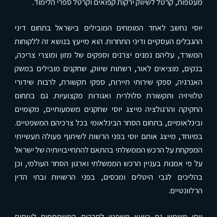
מעטפות, קרטל לשיווק ירקות קפואים וקרטל ספרי הלימוד.
יוסי נחשב לאחד המומחים המובילים בישראל בתחום דיני
ההגבלים העסקיים ודיני התחרות. הוא מייעץ בנושא זה ללקוחות
המשרד, עליהם נמנים יצרנים וספקים של מזון ומוצרי צריכה,
בנקים, מוציאים לאור, רשתות שיווק, שחקנים מובילים במשק
האנרגיה, ספקי שירותי תיירות, ספקי תקשורת, לרבות שידורי
טלוויזיה ותקשורת סלולרית ואגודות מקצועיות. גם בתחום
החקיקה והרגולציה מייצג יוסי שחקנים משמעותיים, מקומיים
ובינלאומיים, בתחום הסחר הבינלאומי בכל צרכיהם המשפטיים.
במיוחד, מייצג אותם יוסי בפני הרשות לשיתוף פעולה תעשייתי
המפקחת על הרכש הממשלתי בהתאם להתחייבויותיה של ישראל
על פי אמנות בעניין הרכש הממשלתי וארגון הסחר העולמי, וכן
בהליכים לגבי היטלים ומכסים, בפני הרשויות ובתי הדין
הרלוונטיים.
יוסי משמש גם כיועץ משפטי לחברות המשתתפות לעיתים