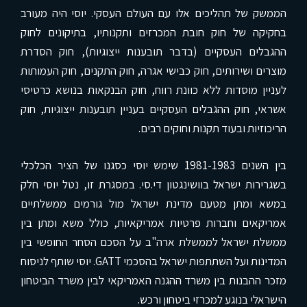
הממשק של תהליכים אלו עם העולם העסקי. יוסי היה מעורב
בחקיקה של חוק חובת המכרזים ותקנותיו, בתיקונים לחוק
ההגבלים העסקיים (בדבר תובענות ייצוגיות), חוק הסדרת
מוצרים ושירותים, חוק כבישי אגרה, חוק התקנים, חוק העמותות
לעניין מוסדות ללא כוונת רווח, חוק הבנקאות בנושא כרטיסי
אשראי, חוק ההגבלים העסקיים בעניין תובענות ייצוגיות, חוק
הריכוזיות ובעוד תקנות וחוקים רבים.
בין השנים 1981-1983 שימש יוסי כסגנו של הציר הכלכלי
בשגרירות ישראל בוושינגטון די.סי. במסגרת זו, נטל יוסי חלק
במשא ומתן מטעם מדינת ישראל מול גורמים ממשלתיים
אמריקאים וחברות פרטיות אמריקאיות, כולל משא ומתן בין
ממשלת ישראל לממשלת ארה"ב על הסכם הסחר החופשי בין
המדינות ועל השתתפות ישראל בהסכמי GATT. יוסי שותף לניסוח
מזכר ההבנות בין משרד ההגנה האמריקאי לבין משרד הביטחון
הישראלי בנוגע למכרזי ביטחון ורכש.